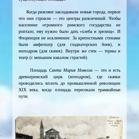
Когда римляне закладывали новые города, первое
что они строили — это центры развлечений. Чтобы
население огромного римского государства не
роптало, ему нужно было дать «хлеба и зрелищ». И
Флоренция не исключение. За крепостными стенами
были амфитеатр (для гладиаторских боев), и
ипподром (для скачек). Внутри же стен — термы и
театр (с меньшим накалом страстей).
Площадь
Санта Мария Новелла
— это и есть
древнеримский цирк (ипподром), где скачки
проводились вплоть до промышленной революции
XIX века, когда площадь пересекали трамвайные
пути.