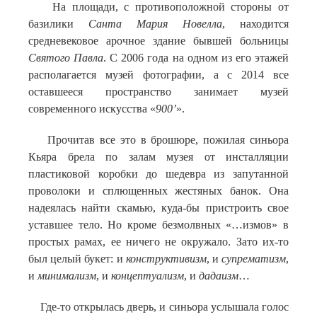
На площади, с противоположной стороны от
базилики
Санта
Мария Новелла
, находится
средневековое арочное здание бывшей больницы
Святого Павла
. С 2006 года на одном из его этажей
располагается музей фотографии, а с 2014 все
оставшееся пространство занимает музей
современного искусства «
900’
».
Прочитав все это в брошюре, пожилая синьора
Кьяра брела по залам музея от инсталляции
пластиковой коробки до шедевра из запутанной
проволоки и сплющенных жестяных банок. Она
надеялась найти скамью, куда-бы пристроить свое
уставшее тело. Но кроме безмолвных «…измов» в
простых рамах, ее ничего не окружало. Зато их-то
был целый букет: и
конструктивизм
, и
супрематизм
,
и
минимализм
, и
концептуализм
, и
дадаизм
…
Где-то открылась дверь, и синьора услышала голос