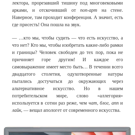
лектора, прорезавший тишину под многовековыми
арками, и отскочивший от
поп-арт
на стене.
Наверное, там проходит конференция. А значит, есть
где присесть! Она пошла на звук.
— …кто мы, чтобы судить — что есть искусство, а
что нет? Кто мы, чтобы изобретать какие-либо рамки
и границы? Человек свободен до тех пор, пока не
причиняет горе другим! И каждое его
самовыражение имеет место быть… В течении всего
двадцатого столетия, одухотворенные натуры
пытались достучаться до окружающих через
альтернативное искусство. Но в нашем
потребительском мире, слово «аллегория»
используется в сотни раз реже, чем
чат
,
блог
,
апп
и
лайк
, — вещал апологет от современного искусства.