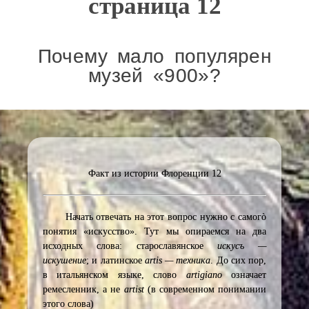
страница 12
Почему мало популярен
музей «900»?
Факт из истории Флоренции 12
Начать отвечать на этот вопрос нужно с самогò
понятия «искусство». Тут мы опираемся на два
исходных слова: старославянское
искусъ —
искушение
; и латинское
artis — техника
. До сих пор,
в итальянском языке, слово
artigiano
означает
ремесленник, а не
artist
(в современном понимании
этого слова)