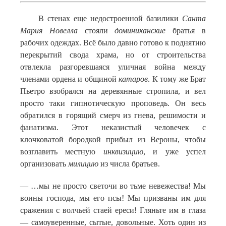
В стенах еще недостроенной базилики
Санта
Мария Новелла
стояли
доминиканские
братья в
рабочих одеждах. Всё было давно готово к поднятию
перекрытий свода храма, но от строительства
отвлекла разгоревшаяся уличная война между
членами ордена и общиной
катаров
. К тому же Брат
Пьетро взобрался на деревянные стропила, и вел
просто таки гипнотическую проповедь. Он весь
обратился в горящий смерч из гнева, решимости и
фанатизма. Этот неказистый человечек с
клочковатой бородкой прибыл из Вероны, чтобы
возглавить местную
инквизицию
, и уже успел
организовать
милицию
из числа братьев.
— …мы не просто светочи во тьме невежества! Мы
воины господа, мы его псы! Мы призваны им для
сражения с волчьей стаей ереси! Гляньте им в глаза
— самоуверенные, сытые, довольные. Хоть один из