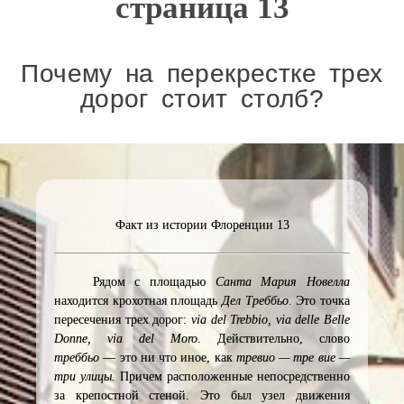
страница 13
Почему на перекрестке трех
дорог стоит столб?
Факт из истории Флоренции 13
Рядом с площадью
Санта Мария Новелла
находится крохотная площадь
Дел Треббьо
. Это точка
пересечения трех дорог:
via del Trebbio, via delle Belle
Donne, via del Moro
. Действительно, слово
треббьо
— это ни что иное, как
тревио — тре вие —
три улицы.
Причем расположенные непосредственно
за крепостной стеной. Это был узел движения