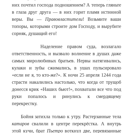
них почтил господа подношением? А теперь гляньте
в глаза друг друга — в них горит пламя истинной
веры. Вы —
Правовластители
! Возьмите ваши
топоры, которыми строите дом Господу, и вырубите
сорняк, душащий его!
Наделение правом суда, возлагало
ответственность, и вызвало волнение в душах даже
самых миролюбивых братьев. Нервы натягивались,
кулаки и зубы сжимались, в ушах пульсировало
«если не я, то кто-же?». К ночи 25 апреля 1244 года
страсти накалились настолько, что когда от трущоб
донесся крик «Наших бьют!», похватали все что под
руки попалось и ринулись к смердящему
перекрестку.
Бойня затихла только к утру. Растерзанные тела
катаров
свалили в центре перекрёстка. А внутрь
этой кучи, брат
Пьетро
воткнул две, перевязанные