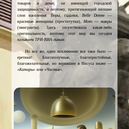
товаров и денег, не имеющий городской
защищенности, и поэтому, притягивающий низшие
слои населения. Воры, гадалки,
Belle Donne
—
красивые женщины (проститутки),
Moro
— мавры
(эмигранты). Здесь отсутствовала какая-либо
оригинальность, поэтому этот мир мы сегодня
называем
ТРИ-ВИА-льным
.
Но все же, одно исключение все таки было —
еретики! Благополучные, благопристойные,
благожелательные, но верившие в Иисуса иначе —
«
Катары»
или «
Чистые».