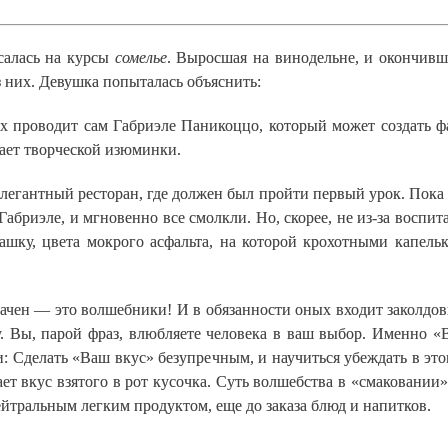
алась на курсы
сомелье
. Выросшая на винодельне, и окончивш
з них. Девушка попыталась объяснить:
х проводит сам Габриэле Паникоццо, который может создать ф
ает творческой изюминки.
егантный ресторан, где должен был пройти первый урок. Пока
 Габриэле, и мгновенно все смолкли. Но, скорее, не из-за воспи
ашку, цвета мокрого асфальта, на которой крохотными капел
начен — это волшебники! И в обязанности оных входит заколдов
 Вы, парой фраз, влюбляете человека в ваш выбор. Именно «Ва
чи: Сделать «Ваш вкус» безупречным, и научиться убеждать в э
т вкус взятого в рот кусочка. Суть волшебства в «смаковании»
йтральным легким продуктом, еще до заказа блюд и напитков.