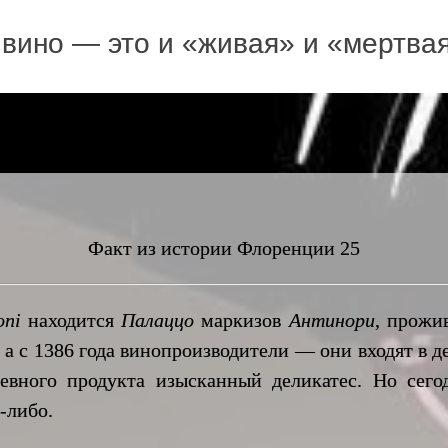
вино — это и «живая» и «мертва
Факт из истории Флоренции 25
oni
находится
Палаццо
маркизов
Антинори
, прожи
а с 1386 года винопроизводители — они входят в 
невного продукта изысканный деликатес. Но сег
-либо.