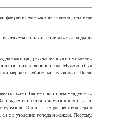
ая факультет
энологии
на отлично, она ведь
антастическое впечатление даже от воды из
 ждали маэстро, рассаживались и оживленно
танности, а из-за любопытства. Мужчина был
ьками мерцали рубиновые пуговички. После
ывать людей. Вы не просто рекомендуете то
ш вкус» останется в памяти клиента, а не
том гурманов. Вино — это расщепитель еды в
, а не в утолении голода и жажды. Поэтому,