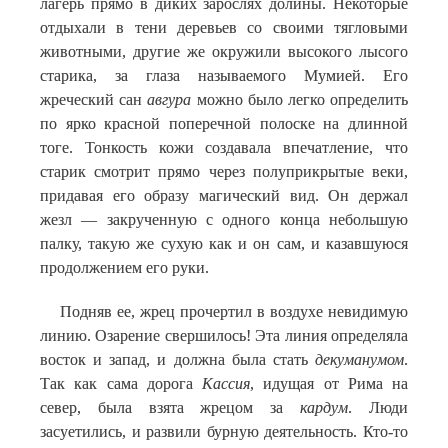
лагерь прямо в диких зарослях долины. Некоторые
отдыхали в тени деревьев со своими тягловыми
животными, другие же окружили высокого лысого
старика, за глаза называемого Мумией. Его
жреческий сан
авгура
можно было легко определить
по ярко красной поперечной полоске на длинной
тоге. Тонкость кожи создавала впечатление, что
старик смотрит прямо через полуприкрытые веки,
придавая его образу магический вид. Он держал
жезл — закрученную с одного конца небольшую
палку, такую же сухую как и он сам, и казавшуюся
продолжением его руки.
Подняв ее, жрец прочертил в воздухе невидимую
линию. Озарение свершилось! Эта линия определяла
восток и запад, и должна была стать
декуманумом
.
Так как сама дорога
Кассия
, идущая от Рима на
север, была взята жрецом за
кардум
. Люди
засуетились, и развили бурную деятельность. Кто-то