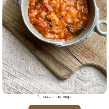
Паппа ал помодоро