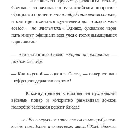
Усевшись за грубым деревянным столом,
Светлана на великолепном английском попросила
официанта принести «
что-нибудь ооочень местное
»,
и они приготовились мучительно долго ждать «
как
всегда — по итальянски
». Однако, буквально через
пять минут, официант вернулся с тремя дымящимися
горшочками.
— Это старинное блюдо «
Pappa al pomodoro
» —
поклон от шефа.
— Как вкусно! — оценила Света, — наверное ваш
шеф рецепт держит в секрете?
К концу трапезы к ним вышел пухленький,
веселый повар и колоритно размахивая ложкой
подробно рассказал рецепт блюда:
«…Весь секрет в качестве главных продуктов:
хлеба, помидоров и оливкового масла! Хлеб должен