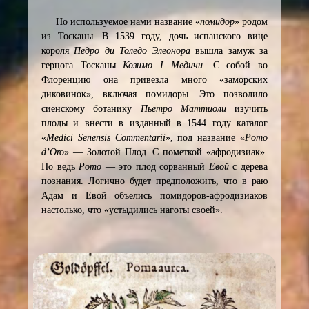
Но используемое нами название «
помидор
» родом
из Тосканы. В 1539 году, дочь испанского вице
короля
Педро ди Толедо Элеонора
вышла замуж за
герцога Тосканы
Козимо I Медичи
. С собой во
Флоренцию она привезла много «заморских
диковинок», включая помидоры. Это позволило
сиенскому ботанику
Пьетро
Маттиоли
изучить
плоды и внести в изданный в 1544 году каталог
«
Medici Senensis Commentarii
», под название «
Pomo
d’Oro
» — Золотой Плод. С пометкой «афродизиак».
Но ведь
Pomo
— это плод сорванный
Евой
с дерева
познания. Логично будет предположить, что в раю
Адам и Евой объелись помидоров-афродизиаков
настолько, что «устыдились наготы своей».