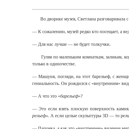
Во дворике музея, Светлана разговаривала с г
— К сожалению, музей редко кто посещает, а ве
— Для нас лучше — не будет толкучки.
Гуляя по маленьким комнаткам, заликам, кори
только в одиночестве.
— Машуня, погляди, на этот барельеф, с женщ
гениальность. Он рождился с «внутренним» вид
— А что это «
барельеф
»?
— Это если взять плоскую поверхность камня,
рельеф»
. А если целые скульптуры 3D — то рел
— Папочка, а как это «внутреннее» видение ми