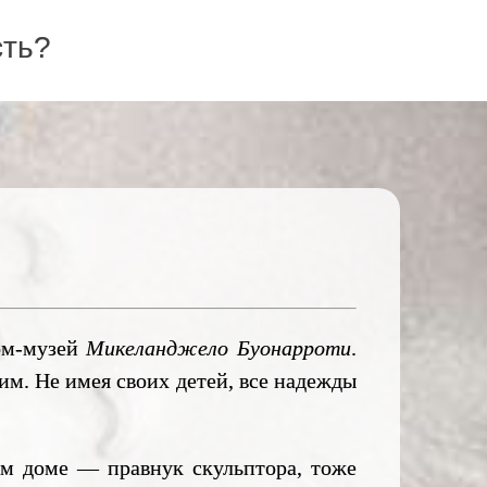
сть?
ом-музей
Микеланджело
Буонарроти
.
им. Не имея своих детей, все надежды
м доме — правнук скульптора, тоже