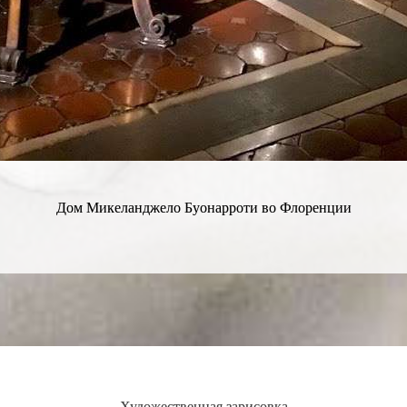
Дом Микеланджело Буонарроти во Флоренции
Художественная зарисовка