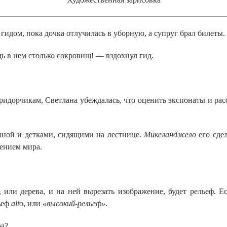
идом, пока дочка отлучилась в уборную, а супруг брал билеты.
дь в нем столько сокровищ! — вздохнул гид.
дорчикам, Светлана убеждалась, что оценить экспонаты и рас
иной и детками, сидящими на лестнице.
Микеланджело
его сдел
ением мира.
 или дерева, и на ней вырезать изображение, будет рельеф.
ьеф
alto
, или
«высокий-рельеф»
.
ра?