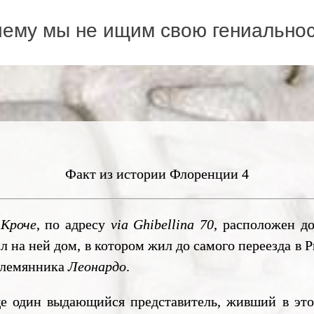
ему мы не ищим свою гениально
Факт из истории Флоренции 4
Кроче
, по адресу
via Ghibellina 70
, расположен д
 на ней дом, в котором жил до самого переезда в Р
 племянника
Леонардо
.
 один выдающийся представитель, живший в это