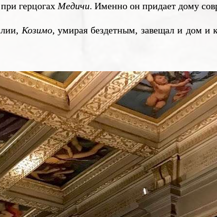
г при герцогах
Медичи
. Именно он придает дому со
лии,
Козимо
, умирая бездетным, завещал и дом и 