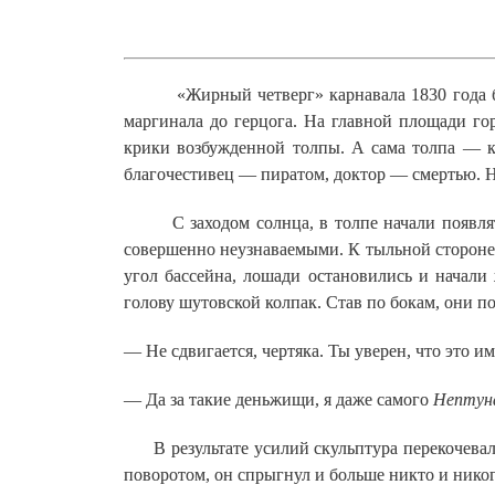
«Жирный четверг» карнавала 1830 года 
маргинала до герцога. На главной площади гор
крики возбужденной толпы. А сама толпа — к
благочестивец — пиратом, доктор — смертью. 
С заходом солнца, в толпе начали появлятьс
совершенно неузнаваемыми. К тыльной стороне 
угол бассейна, лошади остановились и начали
голову шутовской колпак. Став по бокам, они п
— Не сдвигается, чертяка. Ты уверен, что это 
— Да за такие деньжищи, я даже самого
Нептун
В результате усилий скульптура перекочевала на
поворотом, он спрыгнул и больше никто и нико