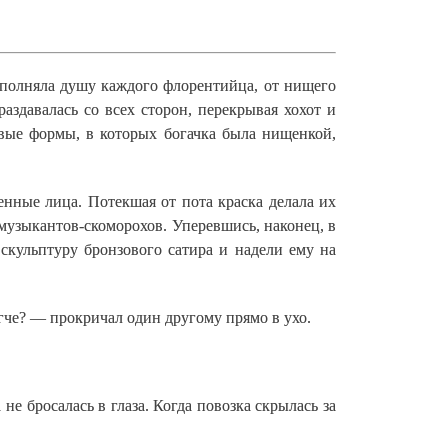
еполняла душу каждого флорентийца, от нищего
аздавалась со всех сторон, перекрывая хохот и
вые формы, в которых богачка была нищенкой,
ные лица. Потекшая от пота краска делала их
музыкантов-скоморохов. Уперевшись, наконец, в
скульптуру бронзового сатира и надели ему на
егче? — прокричал один другому прямо в ухо.
не бросалась в глаза. Когда повозка скрылась за