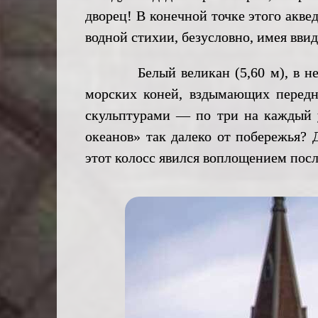
дворец! В конечной точке этого акве
водной стихии, безусловно, имея ввид
Белый великан (5,60 м), в неприн
морских коней, вздымающих передн
скульптурами — по три на каждый 
океанов» так далеко от побережья? 
этот колосс явился воплощением пос