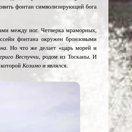
новить фонтан символизирующий бога
ми между ног. Четверка мраморных,
ассейн фонтана окружен бронзовыми
на
. Но что же делает «царь морей и
ериго Веспуччи,
родом из Тосканы. И
 которой
Козимо
и являлся.