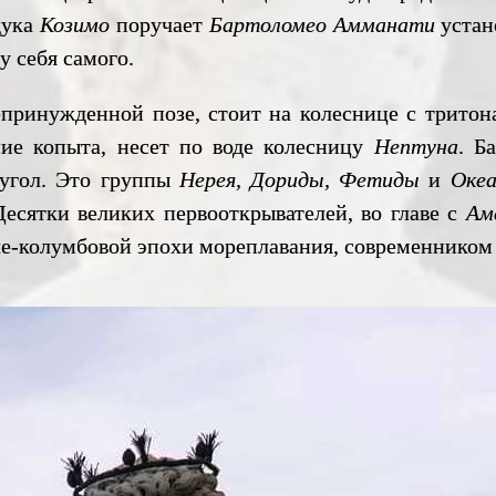
дука
Козимо
поручает
Бартоломео Амманати
уста
у себя самого.
ужденной позе, стоит на колеснице с тритона
ие копыта, несет по воде колесницу
Нептуна
. Б
угол. Это группы
Нерея, Дориды, Фетиды
и
Океа
Десятки великих первооткрывателей, во главе с
Ам
ле-колумбовой эпохи мореплавания, современником