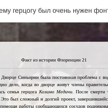
ему герцогу был очень нужен фон
Факт из истории Флоренции 21
орце Синьории была постоянная проблема с водо
дно дело, когда во дворце живут члены правительс
ась семья герцога
Козимо Медичи
. После смерти 
. Это был сложный и долгий проект, завершившийс
 помощи работы сообщающихся сосудов родниковая 