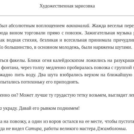
Художественная зарисовка
был абсолютным воплощением
вакханалий
. Жажда веселья пер
ода вином торговали прямо с повозок. Зажигательная музыка р
ак водная стихия, безликая и всесильная принимала причудли
Но большинство, в основном молодежь, были наряжены шутами.
я факелы. Блики огня калейдоскопом ложились на разукрашен
фонтана, через толпу медленно пробиралась повозка с группой 
 жадно пить воду. Два шута взобрались верхом на ближайшую 
опытались потихоньку его приподнять.
именно он? Может лучше ту грудастую тетку возьмем, выглядит л
а
украду. Давай его рывком поднимем!
 повозку, а один из воров остался на ее месте, чтобы пустота 
гда не видел
Сатира,
работы великого мастера
Джамболоньи
.