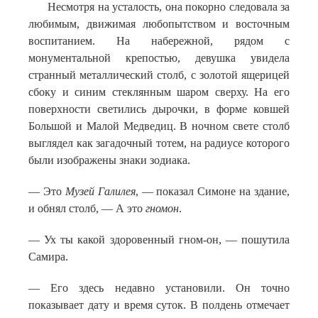
Несмотря на усталость, она покорно следовала за
любимым, движимая любопытством и восточным
воспитанием. На набережной, рядом с
монументальной крепостью, девушка увидела
странный металлический столб, с золотой ящерицей
сбоку и синим стеклянным шаром сверху. На его
поверхности светились дырочки, в форме ковшей
Большой и Малой Медведиц. В ночном свете столб
выглядел как загадочный тотем, на радиусе которого
были изображены знаки зодиака.
— Это
Музей Галилея
, — показал Симоне на здание,
и обнял столб, — А это
гномон
.
— Ух ты какой здоровенный гном-он, — пошутила
Самира.
— Его здесь недавно установили. Он точно
показывает дату и время суток. В полдень отмечает