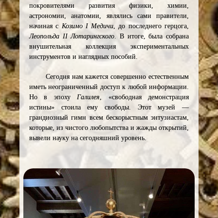
покровителями развития физики, химии,
астрономии, анатомии, являлись сами правители,
начиная с
Козимо I
Медичи
, до последнего герцога,
Леопольда II Лотарингского
. В итоге, была собрана
внушительная коллекция экспериментальных
инструментов и наглядных пособий.
Сегодня нам кажется совершенно естественным
иметь неограниченный доступ к любой информации.
Но в эпоху
Галилея
, «свободная демонстрация
истины» стоила ему свободы. Этот музей —
грандиозный гимн всем бескорыстным энтузиастам,
которые, из чистого любопытства и жажды открытий,
вывели науку на сегодняшний уровень.