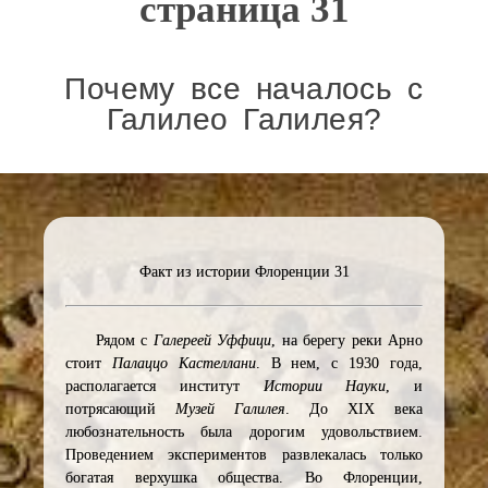
страница 31
Почему все началось с
Галилео Галилея?
Факт из истории Флоренции 31
Рядом с
Галереей Уффици
, на берегу реки Арно
стоит
Палаццо Кастеллани
. В нем, с 1930 года,
располагается институт
Истории
Науки
, и
потрясающий
Музей Галилея
. До XIX века
любознательность была дорогим удовольствием.
Проведением экспериментов развлекалась только
богатая верхушка общества. Во Флоренции,