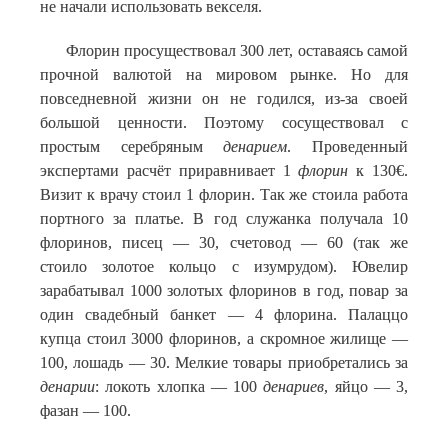
не начали использовать векселя.
Флорин просуществовал 300 лет, оставаясь самой
прочной валютой на мировом рынке. Но для
повседневной жизни он не годился, из-за своей
большой ценности. Поэтому сосуществовал с
простым серебряным
денарием
. Проведенный
экспертами расчёт приравнивает 1
флорин
к 130€.
Визит к врачу стоил 1 флорин. Так же стоила работа
портного за платье. В год служанка получала 10
флоринов, писец — 30, счетовод — 60 (так же
стоило золотое кольцо с изумрудом). Ювелир
зарабатывал 1000 золотых флоринов в год, повар за
один свадебный банкет — 4 флорина. Палаццо
купца стоил 3000 флоринов, а скромное жилище —
100, лошадь — 30. Мелкие товары приобретались за
денарии
: локоть хлопка — 100
денариев
, яйцо — 3,
фазан — 100.