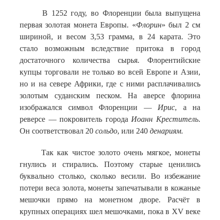
В 1252 году, во Флоренции была выпущена
первая золотая монета Европы. «
Флорин
» был 2 см
шириной, и весом 3,53 грамма, в 24 карата. Это
стало возможным вследствие притока в город
достаточного количества сырья. Флорентийские
купцы торговали не только во всей Европе и Азии,
но и на севере Африки, где с ними расплачивались
золотым суданским песком. На аверсе флорина
изображался символ Флоренции —
Ирис
, а на
реверсе — покровитель города
Иоанн Креститель
.
Он соответствовал 20
сольдо
, или 240
денариям.
Так как чистое золото очень мягкое, монеты
гнулись и стирались. Поэтому старые ценились
буквально столько, сколько весили. Во избежание
потери веса золота, монеты запечатывали в кожаные
мешочки прямо на монетном дворе. Расчёт в
крупных операциях шел мешочками, пока в XV веке