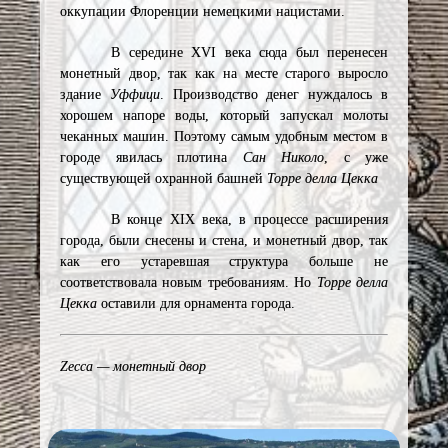
оккупации Флоренции немецкими нацистами.
В середине XVI века сюда был перенесен
монетный двор, так как на месте старого выросло
здание
Уффици
. Производство денег нуждалось в
хорошем напоре воды, который запускал молоты
чеканных машин. Поэтому самым удобным местом в
городе явилась плотина
Сан Николо
, с уже
существующей охранной башней
Торре
делла Цекка
В конце XIX века, в процессе расширения
города, были снесены и стена, и монетный двор, так
как его устаревшая структура больше не
соответствовала новым требованиям. Но
Торре делла
Цекка
оставили для орнамента города.
Zecca — монетный двор