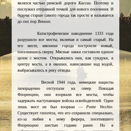
являлся частью римской дороги
Кассии
. Поэтому и
послужил отправной точкой для нового поселения. И
будучи старше самого города так просто и называется
до сих пор
Веккио
.
Катастрофическое наводнение 1333 года
разрушило все мосты, включая и самый старый. На
его месте, мясники города построили новый,
поселившись сверху. Мясные лавки составили единое
целое с мостом. Открывались они, как сундуки, к
центру моста, а в окошки, нависавшие над водой,
выбрасывались в реку отходы.
Весной 1944 года, немецкие нацисты
лихорадочно отступали на север. Покидая
Флоренцию, они взорвали все мосты, чтобы
задержать наступающие войска освободителей. Один
лишь мост не был взорван —
Ponte Vecchio
.
Существует гипотеза, что его сохранили специально,
из-за любви к нему фюрера, посетившего
Флоренцию шестью годами ранее. Но в