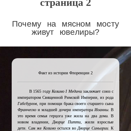
страница 2
Почему на мясном мосту
живут ювелиры?
Факт из истории Флоренции 2
В 1565 году
Козимо I Медичи
заключает союз с
императором Священной Римской Империи, из рода
Габсбургов
, при помощи брака своего старшего сына
Франческо
и младшей дочери императора
Иоанны
. В
это время семья герцога уже жила на два дома. В
новом владении,
Дворце Питти
, жили взрослые
дети. Сам же
Козимо
остался во
Дворце Синьории
. К