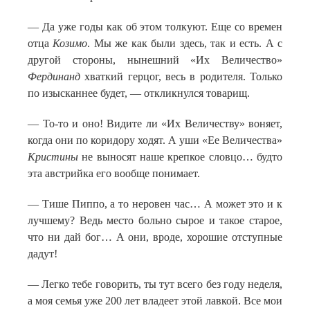
— Да уже годы как об этом толкуют. Еще со времен
отца
Козимо
. Мы же как были здесь, так и есть. А с
другой стороны, нынешний «Их Величество»
Фердинанд
хваткий герцог, весь в родителя. Только
по изысканнее будет, — откликнулся товарищ.
— То-то и оно! Видите ли «Их Величеству» воняет,
когда они по коридору ходят. А уши «Ее Величества»
Кристины
не выносят наше крепкое словцо… будто
эта австрийка его вообще понимает.
— Тише Пиппо, а то неровен час… А может это и к
лучшему? Ведь место больно сырое и такое старое,
что ни дай бог… А они, вроде, хорошие отступные
дадут!
— Легко тебе говорить, ты тут всего без году неделя,
а моя семья уже 200 лет владеет этой лавкой. Все мои