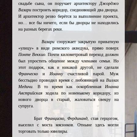
свадьбе сына, он поручает архитектору
Джорджо
Вазари
построить коридор, соединяющий два дворца.
И архитектор резво берётся за выполнение проекта,
но… все бы ничего, если бы дворцы не находились
на разных берегах реки.
Вазари
сооружает закрытую приватную
«улицу» в виде римского акведука, прямо поверх
Понте Веккио
. Почти километровый переход должен
был упростить общение между членами семьи. Но
этот подарок, как и никакой другой, не сделали
Франческо
и
Иоанну
счастливой парой. Муж
бесстыдно проводил время с любовницей на
Виллах
Медичи.
В то время как оскорбленная
Иоанна
Австрийская
ходила по новенькому коридору, из
нового дворца в старый, жаловаться свекру на
супруга.
Брат
Франциско, Фердинанд
, став герцогом,
выселил с моста мясников. Отныне здесь могли
торговать только ювелиры.