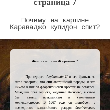
страница 7
Почему на картине
Караваджо купидон спит?
Факт из истории Флоренции 7
Про герцога
Фердинанда II
и его братьев, за
глаза говорили, что они австрийской породы, и что
ничего в них от флорентийской красоты не осталось.
Младший брат герцога, кардинал
Леопольд
, в семье
был самым изысканным и утонченным
коллекционером. В 1667 году он приобрел, у
наследников мальтийского рыцаря
делл’Антелла