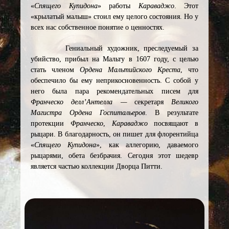
«
Спящего Купидона
» работы
Караваджо
. Этот
«крылатый малыш» стоил ему целого состояния. Но у
всех нас собственное понятие о ценностях.
Гениальный художник, преследуемый за
убийство, прибыл на Мальту в 1607 году, с целью
стать членом
Ордена Мальтийского Креста
, что
обеспечило бы ему неприкосновенность. С собой у
него была пара рекомендательных писем для
Франческо делл’Антелла —
секретаря
Великого
Магистра Ордена Госпитальеров
. В результате
протекции
Франческо
,
Караваджо
посвящают в
рыцари. В благодарность, он пишет для флорентийца
«
Спящего Купидона
», как аллегорию, даваемого
рыцарями, обета безбрачия. Сегодня этот шедевр
является частью коллекции Дворца Питти.