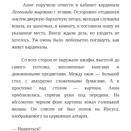
Анне поручили отнести в кабинет кардинала
Леопольда
жаровню с углями. Осторожно отодвинув
локтем дверную бархатную штору, молодая служанка
вошла, на цыпочках, в комнату, и поставила ношу на
указанное место. Внизу ждали дела, но уходить не
хотелось. Уж очень было любопытно поглядеть, как
живут кардиналы.
Со всех сторон ее окружали шкафы, высотой до
самого потолка, заполненные книгами и
диковинными предметами. Между окон — большой
стол, с аккуратно сложенными бумагами. А в
простенке над столом — картина. Анна
приблизилась, спрятав руки под передник. На
абсолютно черном фоне картины лежал голенький
малыш. Он совсем не был похож на Иисуса,
изображаемого на церковных алтарях.
— Нравиться?