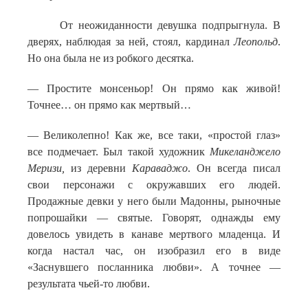
От неожиданности девушка подпрыгнула. В
дверях, наблюдая за ней, стоял, кардинал
Леопольд
.
Но она была не из робкого десятка.
— Простите монсеньор! Он прямо как живой!
Точнее… он прямо как мертвый…
— Великолепно! Как же, все таки, «простой глаз»
все подмечает. Был такой художник
Микеланджело
Меризи,
из деревни
Караваджо
. Он всегда писал
свои персонажи с окружавших его людей.
Продажные девки у него были Мадонны, рыночные
попрошайки — святые. Говорят, однажды ему
довелось увидеть в канаве мертвого младенца. И
когда настал час, он изобразил его в виде
«Заснувшего посланника любви». А точнее —
результата чьей-то любви.