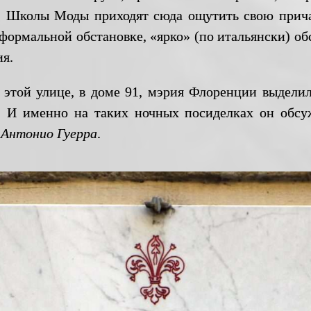
, Школы Моды приходят сюда ощутить свою прича
еформальной обстановке, «ярко» (по итальянски) 
ия.
й улице, в доме 91, мэрия Флоренции выделила
. И именно на таких ночных посиделках он обсу
м
Антонио Гуерра
.