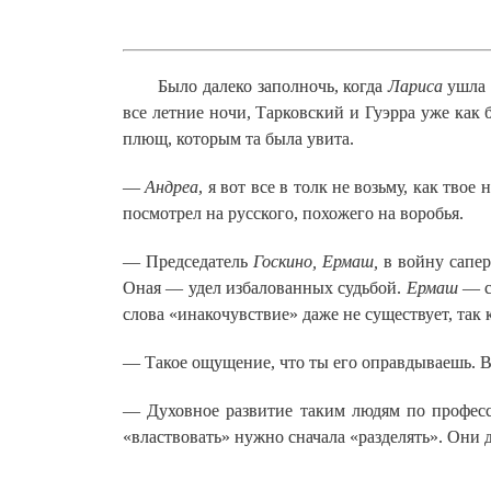
Было далеко заполночь, когда
Лариса
ушла с
все летние ночи, Тарковский и Гуэрра уже как 
плющ, которым та была увита.
—
Андреа
, я вот все в толк не возьму, как тво
посмотрел на русского, похожего на воробья.
— Председатель
Госкино, Ермаш,
в войну сапе
Оная — удел избалованных судьбой.
Ермаш
— с
слова «инакочувствие» даже не существует, так 
— Такое ощущение, что ты его оправдываешь. Вс
— Духовное развитие таким людям по професс
«властвовать» нужно сначала «разделять». Они 