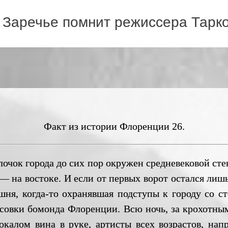
 Заречье помнит режиссера Тарко
Факт из истории Флоренции 26.
к города до сих пор окружен средневековой сте
— на востоке. И если от первых ворот остался лишь
шня, когда-то охранявшая подступы к городу со ст
овки бомонда Флоренции. Всю ночь, за крохотными
окалом вина в руке, артисты всех возрастов, нап