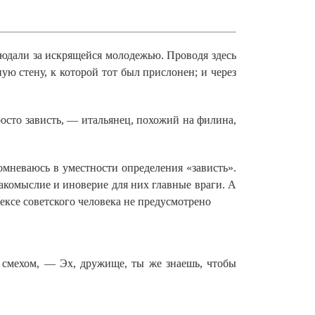
людали за искрящейся молодежью. Проводя здесь
ую стену, к которой тот был прислонен; и через
просто зависть, — итальянец, похожий на филина,
мневаюсь в уместности определения «зависть».
комыслие и иноверие для них главные враги. А
дексе советского человека не предусмотрено
 смехом, — Эх, дружище, ты же знаешь, чтобы