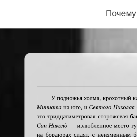
Почему
У подножья холма, крохотный клочо
Миниата
на юге, и
Святого Николая
это тридцатиметровая сторожевая ба
Сан Николò
— излюбленное место тус
на бордюрах сидят, с неизменным б