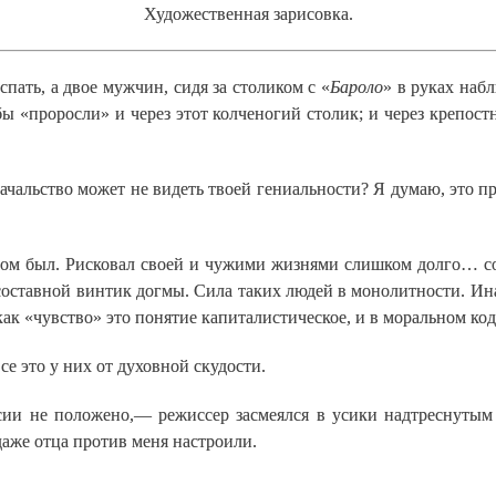
Художественная зарисовка.
пать, а двое мужчин, сидя за столиком с «
Бароло
» в руках наб
бы «проросли» и через этот колченогий столик; и через крепостн
е начальство может не видеть твоей гениальности? Я думаю, это 
ром был. Рисковал своей и чужими жизнями слишком долго… со
оставной винтик догмы. Сила таких людей в монолитности. Ина
как «чувство» это понятие капиталистическое, и в моральном ко
е это у них от духовной скудости.
ии не положено,— режиссер засмеялся в усики надтреснутым
даже отца против меня настроили.